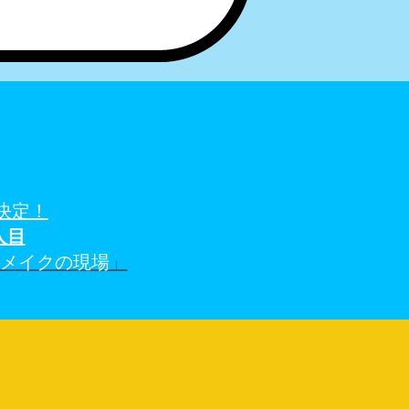
決定！
人
目
アメイクの現場
」