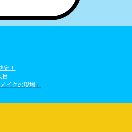
決定！
人
目
アメイクの現場
」