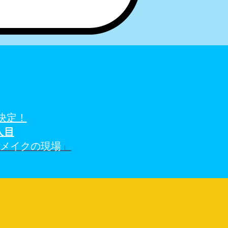
決定！
人
目
アメイクの現場
」