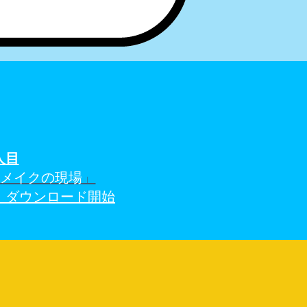
人
目
アメイクの現場
」
）ダウンロード開始