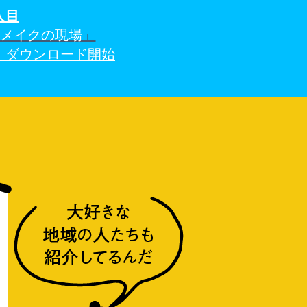
人
目
アメイクの現場
」
）ダウンロード開始