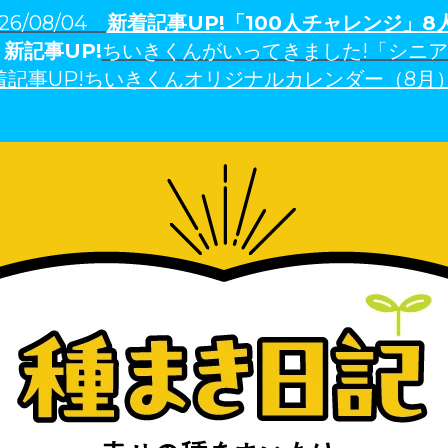
26/08/04
新着記事U
P!「100人チャレンジ」
8
3
新記事UP!
ちいきくんがいってきました!「シニ
着記事UP!ちいきくんオリジナルカレンダー（8月