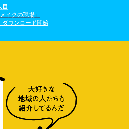
人
目
アメイクの現場
」
）ダウンロード開始