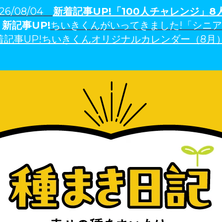
26/08/04
新着記事U
P!「100人チャレンジ」
8
3
新記事UP!
ちいきくんがいってきました!「シニ
着記事UP!ちいきくんオリジナルカレンダー（8月